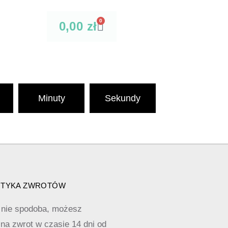
0
0,00
zł
Minuty
Sekundy
ITYKA ZWROTÓW
ę nie spodoba, możesz
na zwrot w czasie 14 dni od