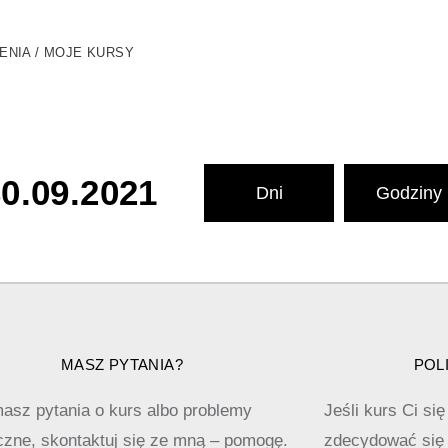
ENIA / MOJE KURSY
0.09.2021
Dni
Godziny
MASZ PYTANIA?
POL
masz pytania o kurs albo problemy
Jeśli kurs Ci si
czne, skontaktuj się ze mną – pomogę.
zdecydować się 